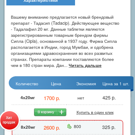
Характеристики
Вашему вниманию предлагается новый брендовый
препарат - Тадасип (Tadacip). Действующее вещество
- Тадалафил 20 мг. Данные таблетки являются
зарегистрированным товарным брендом фирмы
Сипла (Cipla), основанной в 1937 году. Фирма Сипла
располагается в Индии, город Мумбаи, и одобрена
организациями здравоохранения во всех развитых
странах. Препараты компании поставляются более
чем в 180 стран мира. Дан...
Читать дальше
Количество
Цена
Экономия
Цена за 1 шт.
1700 р.
425 р.
нет
4x20мг
Купить в один клик
800
2600 р.
325 р.
8x20мг