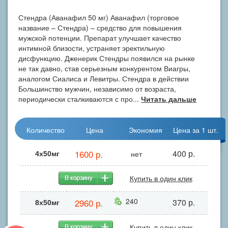
Стендра (Аванафил 50 мг) Аванафил (торговое
название – Стендра) – средство для повышения
мужской потенции. Препарат улучшает качество
интимной близости, устраняет эректильную
дисфункцию. Дженерик Стендры появился на рынке
не так давно, став серьезным конкурентом Виагры,
аналогом Сиалиса и Левитры. Стендра в действии
Большинство мужчин, независимо от возраста,
периодически сталкиваются с про...
Читать дальше
Количество
Цена
Экономия
Цена за 1 шт.
1600 р.
400 р.
нет
4х50мг
Купить в один клик
240
2960 р.
370 р.
8х50мг
Купить в один клик