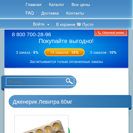
Главная
Каталог
Все цены
FAQ
Доставка
Контакты
Войти
В корзине
Пусто
8 800 700-28-96
Покупайте выгодно!
3 заказа -
5%
10 заказов -
15%
5 заказов -
10%
Засчитываются только оплаченные заказы
Дженерик Левитра 60мг