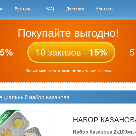
ог
Все цены
FAQ
Доставка
Контакты
Покупайте выгодно!
5%
10 заказов -
15%
5
Засчитываются только оплаченные заказы
ециальный набор Казанова
НАБОР КАЗАНОВ
Набор Казанова 2x100мг, 4