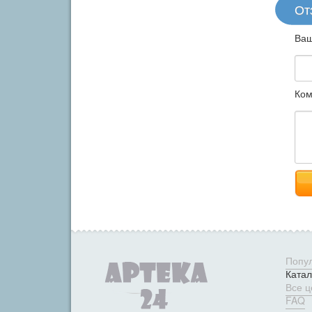
От
Ваш
Ком
Попу
Катал
Все 
FAQ