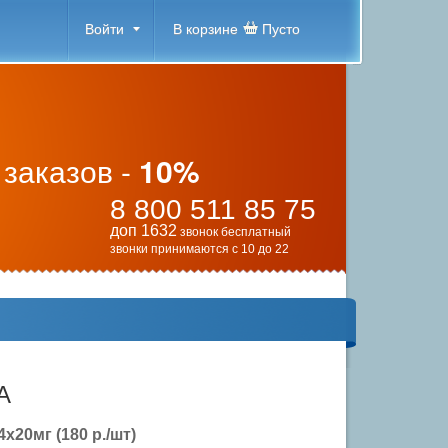
Войти
В корзине
Пусто
 заказов -
10%
8 800 511 85 75
доп 1632
звонок бесплатный
звонки принимаются с 10 до 22
А
x20мг (180 р./шт)