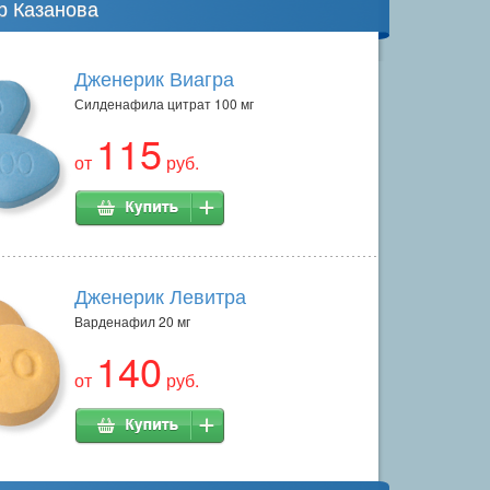
р Казанова
Дженерик Виагра
Силденафила цитрат 100 мг
115
от
руб.
Дженерик Левитра
Варденафил 20 мг
140
от
руб.