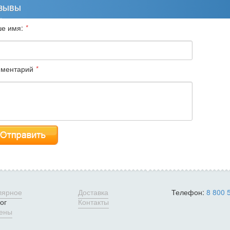
зывы
е имя:
*
ментарий
*
лярное
Доставка
Телефон:
8 800 
ог
Контакты
цены