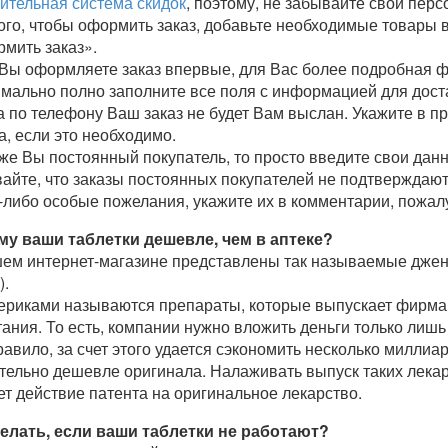
ительная система скидок
, поэтому, не забывайте свои пер
ого, чтобы оформить заказ, добавьте необходимые товары в
мить заказ».
Вы оформляете заказ впервые, для Вас более подробная фо
мально полно заполните все поля с информацией для доста
а по телефону Ваш заказ не будет Вам выслан. Укажите в п
а, если это необходимо.
же Вы постоянный покупатель, то просто введите свои данн
айте, что заказы постоянных покупателей не подтверждаютс
-либо особые пожелания, укажите их в комментарии, пожал
му ваши таблетки дешевле, чем в аптеке?
ем интернет-магазине представлены так называемые джен
).
риками называются препараты, которые выпускает фирма, 
ания. То есть, компании нужно вложить деньги только лишь 
равило, за счет этого удается сэкономить несколько миллиа
тельно дешевле оригинала. Налаживать выпуск таких лекар
ет действие патента на оригинальное лекарство.
елать, если ваши таблетки не работают?