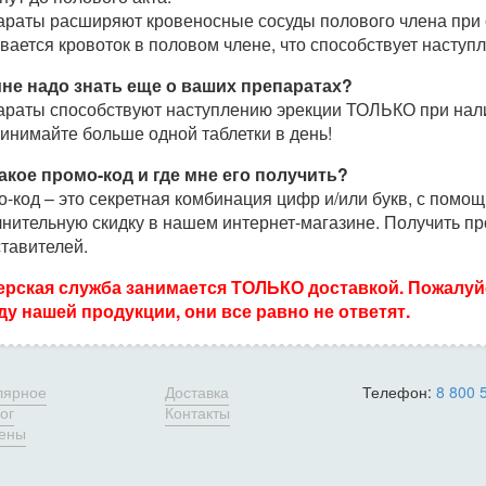
раты расширяют кровеносные сосуды полового члена при с
вается кровоток в половом члене, что способствует насту
мне надо знать еще о ваших препаратах?
раты способствуют наступлению эрекции ТОЛЬКО при нали
инимайте больше одной таблетки в день!
акое промо-код и где мне его получить?
-код – это секретная комбинация цифр и/или букв, с помо
нительную скидку в нашем интернет-магазине. Получить п
тавителей.
ерская служба занимается ТОЛЬКО доставкой. Пожалуйс
у нашей продукции, они все равно не ответят.
лярное
Доставка
Телефон:
8 800 
ог
Контакты
цены