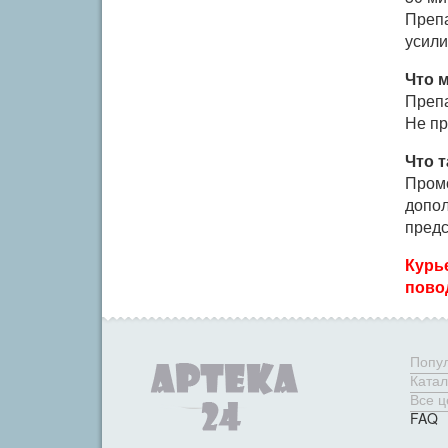
Препа
усили
Что 
Препа
Не пр
Что т
Промо
допол
предс
Курь
повод
Попу
Катал
Все 
FAQ