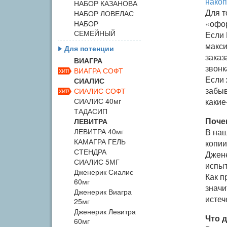
накоп
НАБОР КАЗАНОВА
Для т
НАБОР ЛОВЕЛАС
«офор
НАБОР
СЕМЕЙНЫЙ
Если 
макси
Для потенции
заказ
ВИАГРА
звонк
ВИАГРА СОФТ
Если 
СИАЛИС
забыв
СИАЛИС СОФТ
СИАЛИС 40мг
какие
ТАДАСИП
Поче
ЛЕВИТРА
ЛЕВИТРА 40мг
В наш
КАМАГРА ГЕЛЬ
копии
СТЕНДРА
Джене
СИАЛИС 5МГ
испыт
Дженерик Сиалис
Как п
60мг
значи
Дженерик Виагра
истеч
25мг
Дженерик Левитра
Что д
60мг