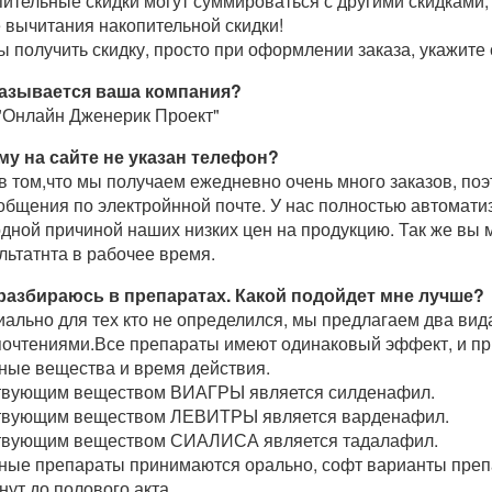
ительные скидки могут суммироваться с другими скидками, 
 вычитания накопительной скидки!
ы получить скидку, просто при оформлении заказа, укажите 
называется ваша компания?
Онлайн Дженерик Проект"
му на сайте не указан телефон?
в том,что мы получаем ежедневно очень много заказов, поэ
общения по электройнной почте. У нас полностью автоматиз
дной причиной наших низких цен на продукцию. Так же вы
льтатнта в рабочее время.
 разбираюсь в препаратах. Какой подойдет мне лучше?
ально для тех кто не определился, мы предлагаем два вид
очтениями.Все препараты имеют одинаковый эффект, и при
ные вещества и время действия.
твующим веществом ВИАГРЫ является силденафил.
твующим веществом ЛЕВИТРЫ является варденафил.
твующим веществом СИАЛИСА является тадалафил.
ые препараты принимаются орально, софт варианты препа
нут до полового акта.