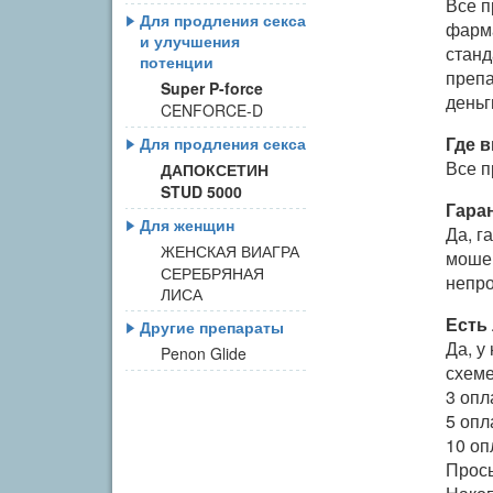
Все п
Для продления секса
фарма
и улучшения
станд
потенции
препа
Super P-force
деньг
CENFORCE-D
Где 
Для продления секса
Все п
ДАПОКСЕТИН
STUD 5000
Гара
Для женщин
Да, г
ЖЕНСКАЯ ВИАГРА
мошен
СЕРЕБРЯНАЯ
непро
ЛИСА
Есть 
Другие препараты
Да, у
Penon Glide
схеме
3 опл
5 опл
10 оп
Прось