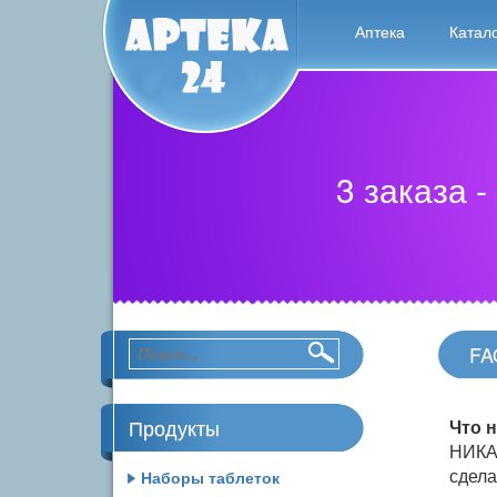
Аптека
Катал
3 заказа -
FA
Продукты
Что н
НИКА
сдела
Наборы таблеток