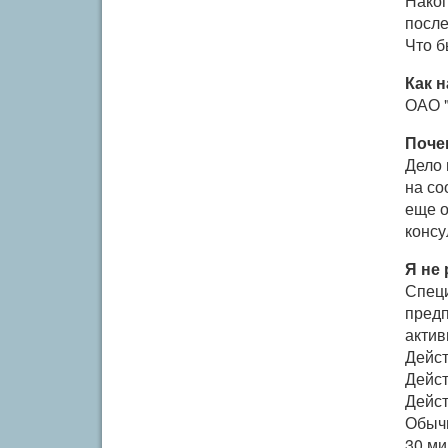
Накоп
после
Что б
Как 
ОАО "
Поче
Дело 
на со
еще о
консу
Я не
Специ
предп
актив
Дейс
Дейс
Дейс
Обычн
30 ми