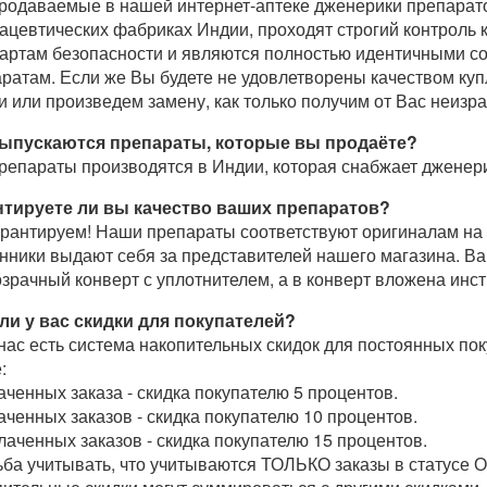
родаваемые в нашей интернет-аптеке дженерики препарат
цевтических фабриках Индии, проходят строгий контроль 
артам безопасности и являются полностью идентичными 
ратам. Если же Вы будете не удовлетворены качеством ку
и или произведем замену, как только получим от Вас неизр
выпускаются препараты, которые вы продаёте?
репараты производятся в Индии, которая снабжает дженер
нтируете ли вы качество ваших препаратов?
арантируем! Наши препараты соответствуют оригиналам на
ники выдают себя за представителей нашего магазина. Ва
зрачный конверт с уплотнителем, а в конверт вложена инст
ли у вас скидки для покупателей?
 нас есть система накопительных скидок для постоянных по
:
аченных заказа - скидка покупателю 5 процентов.
аченных заказов - скидка покупателю 10 процентов.
лаченных заказов - скидка покупателю 15 процентов.
ба учитывать, что учитываются ТОЛЬКО заказы в статусе 