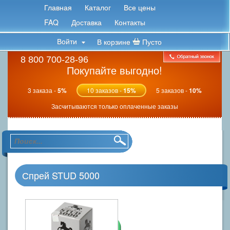
Главная
Каталог
Все цены
FAQ
Доставка
Контакты
Войти
В корзине
Пусто
8 800 700-28-96
Покупайте выгодно!
3 заказа -
5%
10 заказов -
15%
5 заказов -
10%
Засчитываются только оплаченные заказы
Спрей STUD 5000