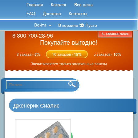
Главная
Каталог
Все цены
FAQ
Доставка
Контакты
Войти
В корзине
Пусто
8 800 700-28-96
Покупайте выгодно!
3 заказа -
5%
10 заказов -
15%
5 заказов -
10%
Засчитываются только оплаченные заказы
Дженерик Сиалис